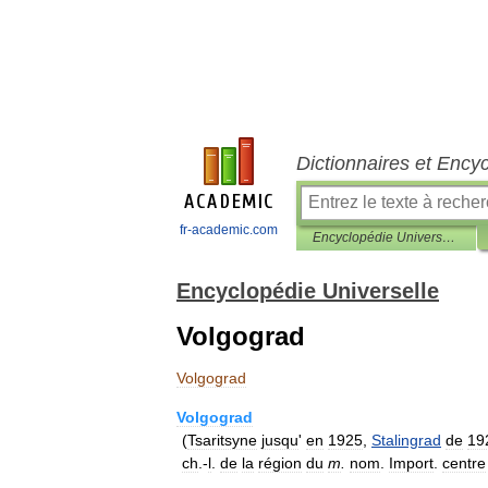
Dictionnaires et Ency
fr-academic.com
Encyclopédie Universelle
Encyclopédie Universelle
Volgograd
Volgograd
Volgograd
(
Tsaritsyne
jusqu
'
en
1925
,
Stalingrad
de
19
ch
.-
l
.
de
la
région
du
m
.
nom
.
Import
.
centre