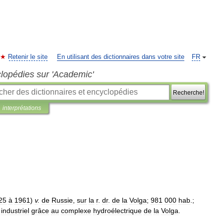
Retenir le site
En utilisant des dictionnaires dans votre site
FR
clopédies sur 'Academic'
Recherche!
interprétations
25
à
1961
)
v
.
de
Russie
,
sur
la
r
.
dr
.
de
la
Volga
;
981
000
hab
.;
industriel
grâce
au
complexe
hydroélectrique
de
la
Volga
.