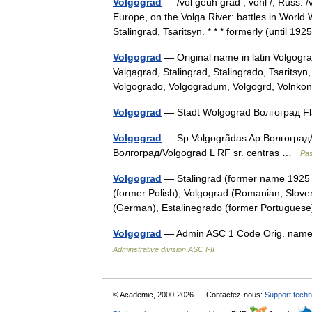
Volgograd
— /vol geuh grad , vohl /; Russ. /
Europe, on the Volga River: battles in Worl
Stalingrad, Tsaritsyn. * * * formerly (until 1
Volgograd
— Original name in latin Volgogr
Valgagrad, Stalingrad, Stalingrado, Tsaritsy
Volgogrado, Volgogradum, Volgogrd, Volnk
Volgograd
— Stadt Wolgograd Волгоград
Volgograd
— Sp Volgogrãdas Ap Волгоград/
Волгоград/Volgograd L RF sr. centras …
Pas
Volgograd
— Stalingrad (former name 1925 1
(former Polish), Volgograd (Romanian, Slove
(German), Estalinegrado (former Portugu
Volgograd
— Admin ASC 1 Code Orig. nam
Adminstrative division ASC I-II
© Academic, 2000-2026
Contactez-nous:
Support techn