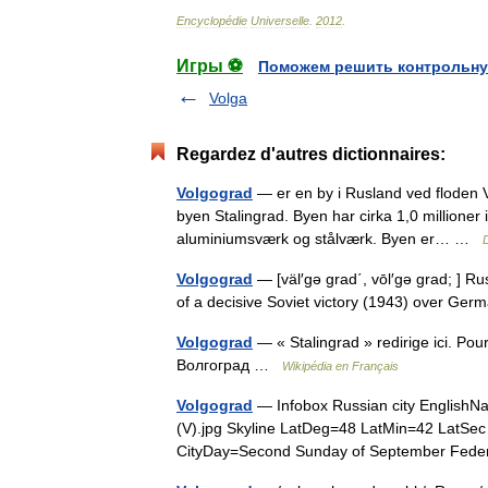
Encyclopédie
Universelle
.
2012
.
Игры ⚽
Поможем решить контрольну
Volga
Regardez d'autres dictionnaires:
Volgograd
— er en by i Rusland ved floden V
byen Stalingrad. Byen har cirka 1,0 millioner i
aluminiumsværk og stålværk. Byen er… …
Volgograd
— [väl′gə grad΄, vōl′gə grad; ] Rus
of a decisive Soviet victory (1943) over Ge
Volgograd
— « Stalingrad » redirige ici. Pou
Волгоград …
Wikipédia en Français
Volgograd
— Infobox Russian city English
(V).jpg Skyline LatDeg=48 LatMin=42 LatS
CityDay=Second Sunday of September Fed