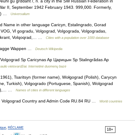
veuhl gu grddaht /, n. a city in the SW Russian Federation in
d War II, September 1942 February 1943. 999,000. Formerly,
925) …
Universalium
ad Name in other language Caricyn, Estalingrado, Gorad
n, VOG, Vl gogradu, Volgograd, Volgograda, Volgogradas,
onkrant, Volqoqrad,… …
Cities with a population over 1000 database
 Flagge Wappen …
Deutsch Wikipedia
Volgograd Sp Caricynas Ap Царицын Sp Stalingrãdas Ap
aulio vietovardžiai. Internetinė duomenų bazė
961), Tsaritsyn (former name), Wołgograd (Polish), Carycyn
ne, Turkish), Volgogrado (Portuguese, Spanish), Wolgograd
ese),… …
Names of cities in different languages
e Volgograd Country and Admin Code RU.84 RU …
World countries
ique
,
RÉCLAME
18+