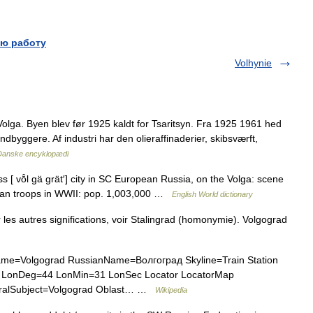
ю работу
Volhynie
olga. Byen blev før 1925 kaldt for Tsaritsyn. Fra 1925 1961 hed
ndbyggere. Af industri har den olieraffinaderier, skibsværft,
Danske encyklopædi
s [ vō̂l gä grät′] city in SC European Russia, on the Volga: scene
rman troops in WWII: pop. 1,003,000 …
English World dictionary
r les autres significations, voir Stalingrad (homonymie). Volgograd
Name=Volgograd RussianName=Волгоград Skyline=Train Station
ec LonDeg=44 LonMin=31 LonSec Locator LocatorMap
eralSubject=Volgograd Oblast… …
Wikipedia